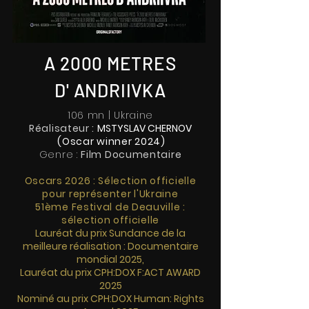
A 2000 METRES
D' ANDRIIVKA
106 mn | Ukraine
Réalisateur :
MSTYSLAV CHERNOV
(Oscar winner 2024)
Genre :
Film Documentaire
Oscars 2026 : Sélection officielle
pour représenter l'Ukraine
51ème Festival de Deauville :
sélection officielle
Lauréat du prix Sundance de la
meilleure réalisation : Documentaire
mondial 2025,
Lauréat du prix CPH:DOX F:ACT AWARD
2025
Nominé au prix CPH:DOX Human: Rights