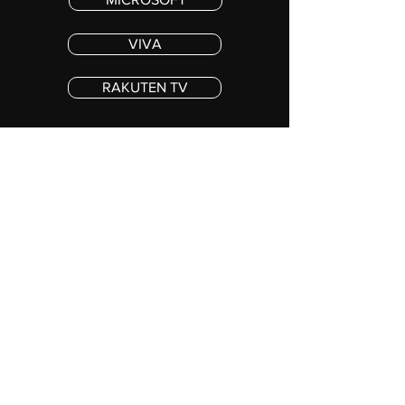
VIVA
RAKUTEN TV
© 2021 SHATTERED AND SHATTERED AGAIN, LLC. ALL RIGHTS RESERVED
Restez informé
S'ABONNER