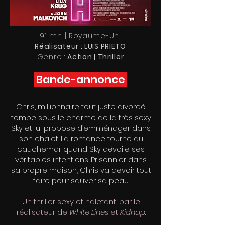
91 mn | Royaume-Uni
Réalisateur :
LUIS PRIETO
Genre :
Action | Thriller
Bande-annonce
Chris, millionnaire tout juste divorcé,
tombe sous le charme de la très sexy
Sky et lui propose d’emménager dans
son chalet. La romance tourne au
cauchemar quand Sky dévoile ses
véritables intentions. Prisonnier dans
sa propre maison, Chris va devoir tout
faire pour sauver sa peau.
Un thriller sexy et haletant, par le
réalisateur de
White Lines
et
Kidnap
.