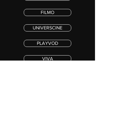
FILMO
UNIVERSCINE
PLAYVOD
VIVA
PREMIERE MAX
Copyright 2023 COS MOR IV, LLC. TOUS DROITS RESERVES
Restez informé